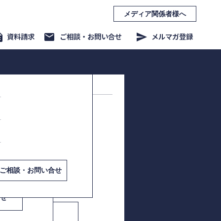
メディア関係者様へ
ption
資料請求
mail
ご相談・お問い合せ
send
メルマガ登録
事業/新商品企画・開発
課題解決講演
くり方−
商品企画基礎編
商品企画フルバージョン
お問い合せ
せ
ご相談・お問い合せ
合せ
・お問い合せ