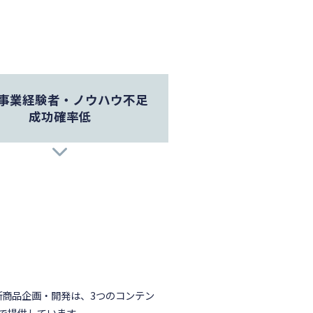
事業経験者・ノウハウ不足
成功確率低
事業/新商品企画・開発
新商品売上向上
投入リスク低減
意思決定スピードUP
新商品企画・開発は、3つのコンテン
で提供しています。