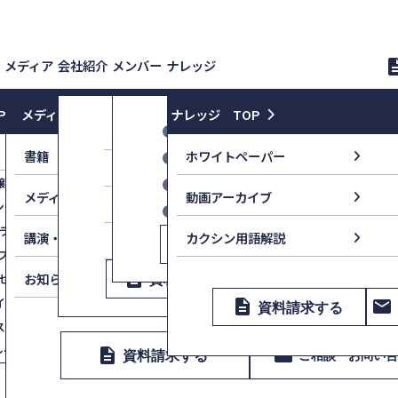
メディア
会社紹介
メンバー
ナレッジ
descri
P
メディア TOP
ナレッジ TOP
会社情報
カクシンメンバー
マーケティング強化
新
書籍
ホワイトペーパー
YouTube
監修顧問
コンセプト
Value
First,
Commit
Always
醸成講演
マーケティング組織立ち上げ支援
世話人・顧問
カクシン田尻望−付加価値のつ
launch
メディア情報
動画アーカイブ
企業理念
ングセールス研修
マーケティング構造研修
パートナー
AMANO SCOPE
ラン
販売促進構造研修
launch
講演・イベント
カクシン用語解説
採用情報
description
email
資料請求する
ご相談・
用プラン
戦略PR
description
email
お知らせ
セッション
資料請求する
提案資料改善コンサルティング
ご相談・お問い合
イン リアルタイム型研修
description
email
資料請求する
スの型化
レーニング
description
email
資料請求する
ご相談・お問い
description
email
資料請求する
ご相談