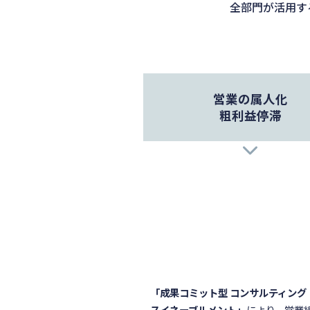
全部門が活用す
営業の属人化
粗利益停滞
営業強化
アポイントメント率向上
lightbulb_outline
成約率・成約単価の向上
新人の立ち上げスピード向上
「成果コミット型 コンサルティング
スイネーブルメント」
により、営業