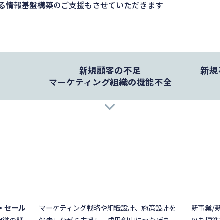
る情報基盤構築のご支援もさせていただきます
新規顧客の不足
新規
マーケティング組織の機能不全
マーケティング強化
新
見込み客数増
lightbulb_outline
lightbulb_outline
営業連動強化
ブランド価値向上
・セール
マーケティング戦略や組織設計、施策設計を
新事業/
組織の課
伴走しながら支援し、成果創出につなげま
ツを標準