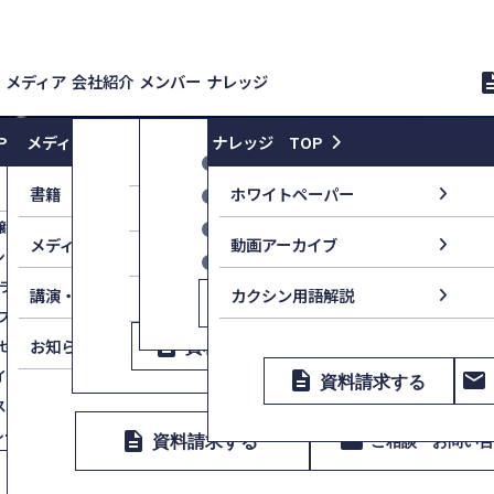
メディア
会社紹介
メンバー
ナレッジ
descri
P
メディア TOP
ナレッジ TOP
会社情報
カクシンメンバー
マーケティング強化
新
書籍
ホワイトペーパー
YouTube
監修顧問
コンセプト
醸成講演
マーケティング組織立ち上げ支援
世話人・顧問
カクシン田尻望−付加価値のつ
launch
メディア情報
動画アーカイブ
企業理念
ングセールス研修
マーケティング構造研修
パートナー
AMANO SCOPE
ラン
販売促進構造研修
launch
講演・イベント
カクシン用語解説
採用情報
description
email
資料請求する
ご相談・
Value First,Commit Always
用プラン
戦略PR
description
email
お知らせ
セッション
資料請求する
提案資料改善コンサルティング
ご相談・お問い合
イン リアルタイム型研修
description
email
資料請求する
スの型化
レーニング
description
email
資料請求する
ご相談・お問い
description
email
資料請求する
ご相談