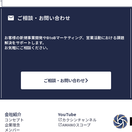
ご相談・お問い合わせ
email
お客様の新規事業開発やBtoBマーケティング、営業活動における課題
解決をサポートします。
お気軽にご相談ください。
ご相談・お問い合わせ
会社紹介
YouTube
コンセプト
カクシンチャンネル
launch
企業理念
AMANOスコープ
launch
メンバー