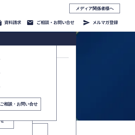
メディア関係者様へ
ption
資料請求
mail
ご相談・お問い合せ
send
メルマガ登録
事業/新商品企画・開発
課題解決講演
くり方−
商品企画基礎編
商品企画フルバージョン
お問い合せ
せ
ご相談・お問い合せ
合せ
・お問い合せ