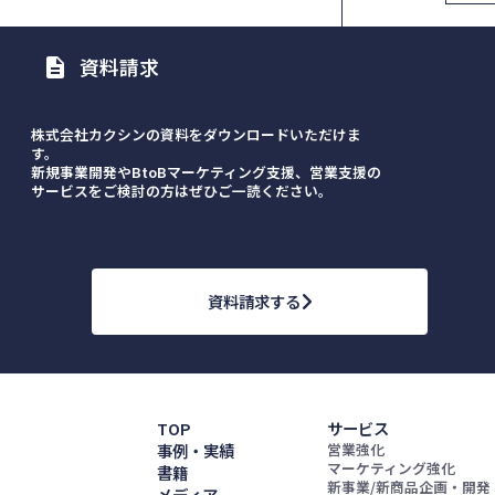
資料請求
description
株式会社カクシンの資料をダウンロードいただけま
す。
新規事業開発やBtoBマーケティング支援、営業支援の
サービスをご検討の方はぜひご一読ください。
資料請求する
TOP
サービス
事例・実績
営業強化
マーケティング強化
書籍
新事業/新商品企画・開発
メディア