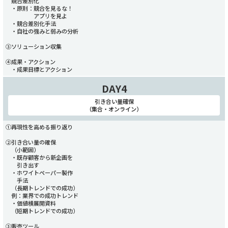
競合差別化
・原則：競合を見るな！
アプリを見よ
・競合差別化手法
・自社の強みと弱みの分析
③ソリューション収集
④成果・アクション
・成果目標とアクション
DAY4
引き合い量確保
（集合・オンライン）
①再現性を高める振り返り
②引き合い量の確保
（小範囲）
・既存顧客から新企画を
引き出す
・ホワイトペーパー製作
手法
（長期トレンドでの成功）
例：業界での成功トレンド
・価値横展開資料
（短期トレンドでの成功）
③販売ツール