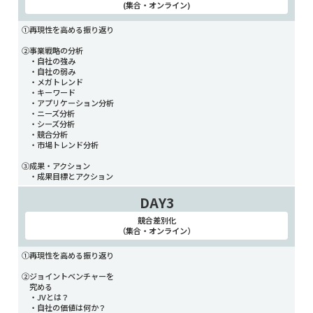
(集合・オンライン)
①再現性を高める振り返り
②事業戦略の分析
・自社の強み
・自社の弱み
・メガトレンド
・キーワード
・アプリケーション分析
・ニーズ分析
・シーズ分析
・競合分析
・市場トレンド分析
③成果・アクション
・成果目標とアクション
DAY3
競合差別化
（集合・オンライン）
①再現性を高める振り返り
②ジョイントベンチャーを
究める
・JVとは？
・自社の価値は何か？