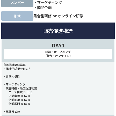
・マーケティング
メンバー
・商品企画
集合型研修 or オンライン研修
形式
販売促進構造
DAY1
総論・オープニング
（集合・オンライン）
①価値構築総論編
・構造が成果を創る®️
・徹底×構造
・マーケティング
競合打破・販売促進総論
…ニーズ探索 B to B
…価値実現 B to B
…価値創出 B to B
…価値展開 B to B
・総論まとめ