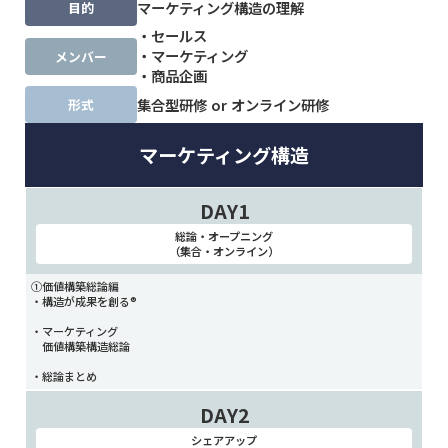
マーケティング構造の理解
目的
・セールス
・マーケティング
メンバー
・商品企画
集合型研修 or オンライン研修
形式
マーケティング構造
DAY1
総論・オープニング
（集合・オンライン）
①価値構築総論編
・構造が成果を創る®️
・マーケティング
価値構築構造総論
・総論まとめ
DAY2
シェアアップ