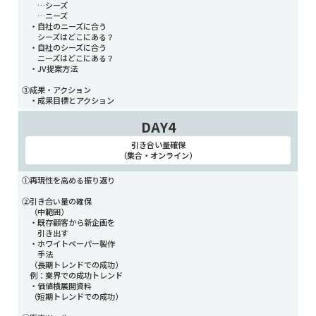
…シーズ
…ニーズ
・自社のニーズに合う
シーズはどこにある？
・自社のシーズに合う
ニーズはどこにある？
・JV提案方法
③成果・アクション
・成果目標とアクション
DAY4
引き合い量確保
（集合・オンライン）
①再現性を高める振り返り
②引き合い量の確保
（中範囲）
・既存顧客から新企画を
引き出す
・ホワイトペーパー製作
手法
（長期トレンドでの成功）
例：業界での成功トレンド
・価値横展開資料
（短期トレンドでの成功）