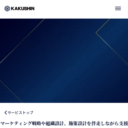
dehaze
keyboard_arrow_right
資料請求する
Value First,Commit Always
keyboard_arrow_right
まずは相談する
サービストップ
マーケティング戦略や組織設計、施策設計を伴走しながら支援