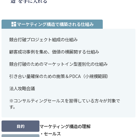
造”を手に入れる
マーケティング構造で構築される仕組み
dashboard
競合打破プロジェクト組成の仕組み
顧客成功事例を集め、価値の横展開する仕組み
競合打破のためのマーケットイン型差別化の仕組み
引き合い量確保のための施策＆PDCA（小規模範囲）
法人攻略会議
※コンサルティングセールスを習得している方々が対象で
す。
マーケティング構造の理解
目的
・セールス