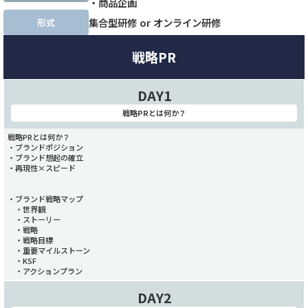
・商品企画
集合型研修 or オンライン研修
形式
戦略PR
DAY1
戦略PRとは何か？
戦略PRとは何か？
・ブランドポジション
・ブランド想起の確立
・再現性×スピード
・ブランド戦略マップ
・世界観
・ストーリー
・戦略
・戦略目標
・重要マイルストーン
・KSF
・アクションプラン
DAY2