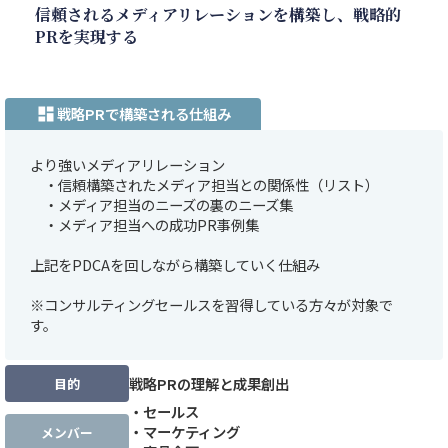
信頼されるメディアリレーションを構築し、戦略的
PRを実現する
戦略PRで構築される仕組み
dashboard
より強いメディアリレーション
・信頼構築されたメディア担当との関係性（リスト）
・メディア担当のニーズの裏のニーズ集
・メディア担当への成功PR事例集
上記をPDCAを回しながら構築していく仕組み
※コンサルティングセールスを習得している方々が対象で
す。
戦略PRの理解と成果創出
目的
・セールス
・マーケティング
メンバー