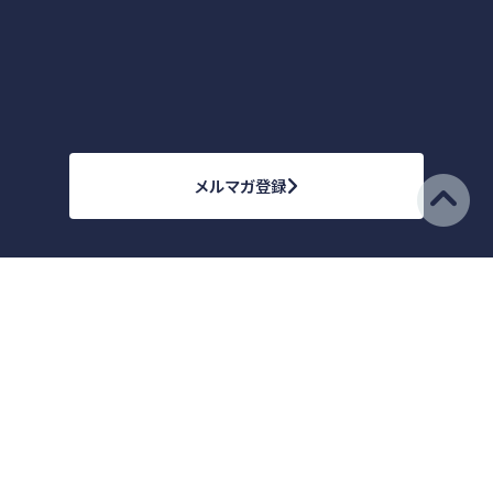
メルマガ登録
株式会社カクシン
[東京本社]
〒106-0041
東京都港区麻布台1-1-2