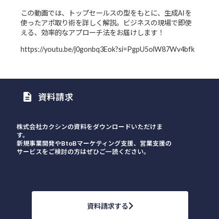
この動画では、トップセールスの型をもとに、生成AIを
使ったアポ取り術を詳しく解説。ビジネスの現場で即使
える、効率的なアプローチ法をお届けします！
https://youtu.be/j0gonbq3Eok?si=PgpU5olW87Wv4bfk
資料請求
description
株式会社カクシンの資料をダウンロードいただけま
す。
新規事業開発やBtoBマーケティング支援、営業支援の
サービスをご検討の方はぜひご一読ください。
資料請求する