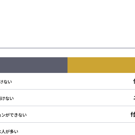
けない
聴けない
ョンができない
な人が多い