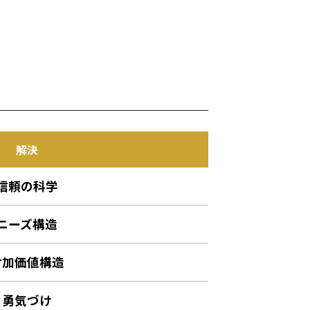
解決
信頼の科学
ニーズ構造
付加価値構造
勇気づけ