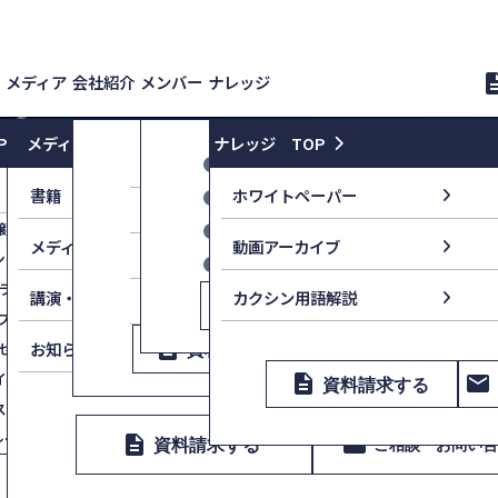
メディア
会社紹介
メンバー
ナレッジ
descri
P
メディア TOP
ナレッジ TOP
会社情報
カクシンメンバー
マーケティング強化
新
書籍
ホワイトペーパー
YouTube
監修顧問
コンセプト
醸成講演
マーケティング組織立ち上げ支援
世話人・顧問
カクシン田尻望−付加価値のつ
launch
メディア情報
動画アーカイブ
企業理念
ングセールス研修
マーケティング構造研修
パートナー
AMANO SCOPE
ラン
販売促進構造研修
launch
講演・イベント
カクシン用語解説
採用情報
description
email
資料請求する
ご相談・
用プラン
戦略PR
description
email
お知らせ
セッション
資料請求する
提案資料改善コンサルティング
ご相談・お問い合
Value First,Commit Always
イン リアルタイム型研修
description
email
資料請求する
スの型化
レーニング
description
email
資料請求する
ご相談・お問い
description
email
資料請求する
ご相談
keyboard_arrow_right
keyboard_arrow_right
資料請求する
まずは相談する