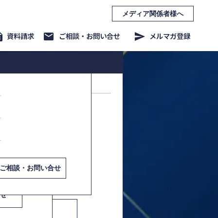
メディア関係者様へ
ption
資料請求
mail
ご相談・お問い合せ
send
メルマガ登録
事業/新商品企画・開発
課題解決講演
くり方−
商品企画基礎編
商品企画フルバージョン
お問い合せ
せ
ご相談・お問い合せ
合せ
・お問い合せ