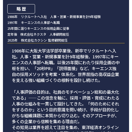
略 歴
1986年 リクルートへ入社 人事・営業・新規事業を計9年経験
1997年 キーエンスの人事部へ転職
25年間に渡りキーエンスの採用企画に従事
定年後 株式会社ネクスタ 人事顧問就任
2025年 株式会社カクシン 監修顧問就任
1986年に大阪大学法学部卒業後、新卒でリクルートへ入
社。人事・営業・新規事業を計9年経験後、1997年にキー
エンスの人事部へ転職。以後25年間にわたり採用企画の中
枢を担い、「20秒PR」「説得面接」など、キーエンス独
自の採用メソッドを考案・体系化。世界屈指の高収益企業
を支える強い組織づくりの根幹を設計し続けた。
「人事評価の目的は、社員のモチベーション総和の最大化
である」——この信念を軸に、採用・評価・育成にわたる
人事の仕組みを一貫して設計してきた。「何のためにそれ
をするのか」という目的意識を問い続け、手段が目的化し
がちな組織課題に本質から切り込む。そのアプローチが、
多くの企業から信頼を集める理由だ。
その知見は業界を超えて注目を集め、東洋経済オンライン