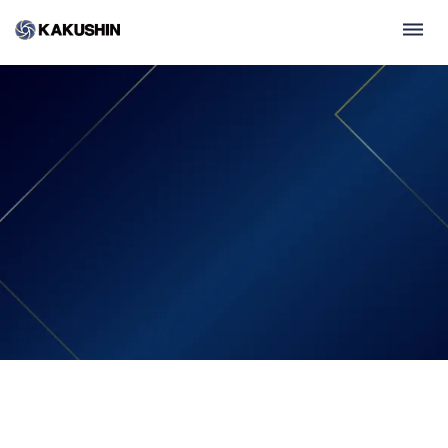
dehaze
keyboard_arrow_right
資料請求する
Value First,Commit Always
keyboard_arrow_right
まずは相談する