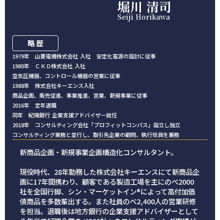
堀川 清司
Seiji Horikawa
略 歴
1979年 山菱電機株式会社 入社 安定化電源の設計に従事
1980年 ＣＫＤ株式会社 入社
空気圧機器、コントロール機器の営業に従事
1988年 株式会社キーエンス入社
商品企画、販売促進、事業推進、営業、新規事業に従事
2016年 定年退職
同年 紀陽銀行 企業支援アドバイザー就任
2018年 コンサルティング会社「プロフィットコンパス」設立し独立
コンサルティング業務と並行し、取引先企業の顧問、執行役員を兼務
新商品企画・新規事業企画構造化コンサルタント。
現役時代、28年勤務した株式会社キーエンスにて新商品企
画に17年間携わり、顧客である製造工場を主にのべ2000
社を全国行脚、シン・マーケットイン®によって高付加価
値商品を多数輩出する。また社員のべ2,400人の営業研修
を担当。退職後は地方銀行の企業支援アドバイザーとして