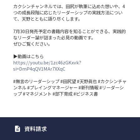
カクシンチャンネルでは、田尻が執筆に込めた想いや、4
つの成長段階に応じたリーダーシップの実践方法につい
て、天野とともに語り尽くします。
7月30日発売予定の書籍内容を知ることができる、実践的
なリーダー論が詰まった必見の動画です。
ぜひご覧ください。
▶︎動画はこちら
https://youtu.be/1zc46zGKxvk?
si=DmP4qQV1MAr7XXqC
#無言のリーダーシップ #田尻望 #天野眞也 #カクシンチャ
ンネル #プレイングマネージャー #新刊情報 #リーダーシ
ップ #マネジメント #部下育成 #ビジネス書
資料請求
description